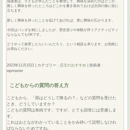
保護者は、子どもが学んだことを整理して、興味を深めたのはどこか、
新しく興味を持ったところはどこかを書き留めておけば次回の旅に役に
立ちます。
新しく興味を持ったことを拡げてあげれば、更に興味が広がります。
今回はパンダを例にしましたが、歴史巡りや体験が伴うアクティビティ
ならなんでもOKです。
どうやって旅育したらいいんだろう、という相談も承ります。お気軽に
お尋ねください。
2023年11月15日
|
カテゴリー :
店主のおすすめ
|
投稿者 :
wpmaster
こどもからの質問の答え方
こどもから、「雨はどうして降るの？」などの質問を受けた
とき、どうしていますか？
こどもの質問は単純です。ですが、とても回答には苦慮しま
す。
これはおとながわかっていることをかみ砕いて説明しなけれ
ばならないためですね。