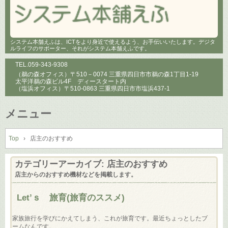
システム本舗えふは、ICTをより身近で使えるよう、お手伝いいたします。デジタ
ルライフのサポーター、それがシステム本舗えふです。
TEL.
059-343-9308
（鵜の森オフィス）〒510－0074 三重県四日市市鵜の森1丁目1-19
太平洋鵜の森ビル4F ディースタート内
（塩浜オフィス）〒510-0863 三重県四日市市塩浜437-1
メニュー
コ
ン
Top
›
店主のおすすめ
テ
ン
カテゴリーアーカイブ:
店主のおすすめ
ツ
店主からのおすすめ機材などを掲載します。
へ
ス
Let’ｓ 旅育(旅育のススメ)
キ
ッ
家族旅行を学びにかえてしまう、これが旅育です。最近ちょっとしたブ
プ
ームなんです。