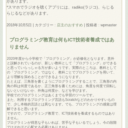
があります。
*スマホでラジオを聴くアプリには、radiko(ラジコ)、らじる
らじるなどがあります。
2018年10月5日
|
カテゴリー :
店主のおすすめ
|
投稿者 : wpmaster
プログラミング教育は何もICT技術者養成ではあ
りません
2020年度から小学校で「プログラミング」が必修化となります。意外
と誤解されているのが、新しい教科として「プログラミング」ができる
と思っていらっしゃる方が多いようです。実際のところは、教科として
の「プログラミング」ではなく、教科ごとでプログラミングを用いて、
より理解を深めることができるようになります。
たとえば、三角形を書くようにプログラミングすることで、三角形の内
角の和は何度であるか、正三角形を書くためには、角度を何度で回転し
ないといけないか、外角は何度か、などを学びます。
学校でのプログラミングはあくまでも学習のツールです。
また、利用するプログラミング言語もScratchなどのわかりやすいもの
で、少し本格的言語とは異なります。でも、プログラミングの感覚は理
解できると思います。
ですので、プログラミング教育で、ICT技術者を養成するものではあり
ません。
プログラミンが得意な子もいれば、苦手な子もいるでしょう。今の段階
ではそれほど心配する必要はありません。