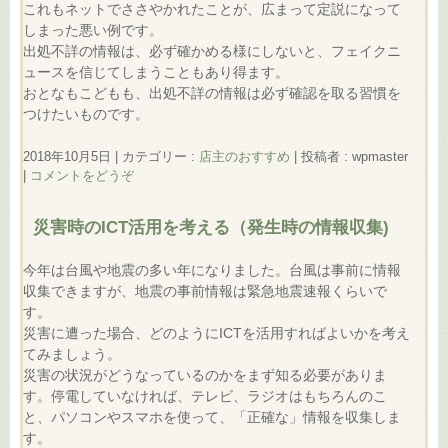
これもネットでささやかれたことが、広まって定説になって
しまった悪い例です。
出処不詳の情報は、必ず確かめる様にしないと、フェイクニ
ュースを信じてしまうこともあり得ます。
おとなもこどもも、出処不詳の情報は必ず確認を取る習慣を
つけたいものです。
2018年10月5日
|
カテゴリー :
店主のおすすめ
|
投稿者 : wpmaster
|
コメントをどうぞ
災害時のICT活用を考える（発生時の情報収集)
今年は台風や地震の多い年になりました。台風は事前に情報
収集できますが、地震の事前情報は緊急地震速報くらいで
す。
災害に遭った場合、どのようにICTを活用すればよいかを考え
てみましょう。
災害の状況がどうなっているのかをまず知る必要がありま
す。停電していなければ、テレビ、ラジオはもちろんのこ
と、パソコンやスマホを使って、「正確な」情報を収集しま
す。