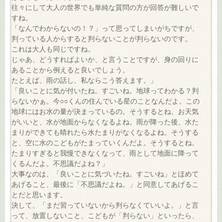
往々にして大人の世界でも単純な質問の方が回答が難しいで
すね。
「なんでわからないの！？」って思ってしまいがちですが、
判っている人からすると判らないことが判らないのです。
これは大人も同じですね。
じゃあ、どうすればよいか、と言うことですが、身の回りに
あることから例えると良いでしょう。
たとえば、雨の話し、私ならこう答えます。」
「良いことに気が付いたね。すごいね。地球ってわかる？判
らないかぁ。今○○くんの住んでいる星のことなんだよ。この
地球にはお水の量が決まっているの。そうするとね、お天気
がいいと、水が地面からなくなるよね。雨が降った後、水た
まりができても晴れたら水たまりがなくなるよね。そうする
と、空に水のこどもがたまっていくんだよ。そうするとね。
たまりすぎると我慢できなくなって、雨として地面に降って
くるんだよ。不思議だよね？」
大事なのは、「良いことに気づいたね。すごいね」とほめて
あげること、最後に「不思議だよね。」と同意してあげるこ
とだと思います。
決して、「まだ習っていないから判らなくていいよ。」と言
って、放置しないこと、こどもが「判らない」といったら、