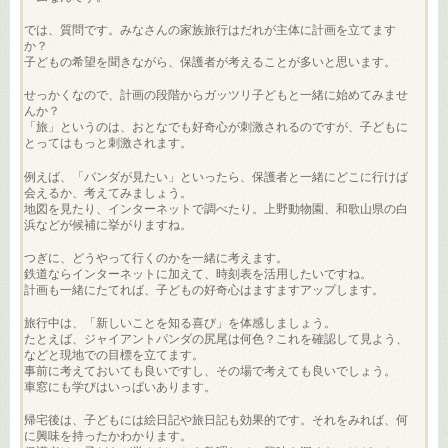
では、質問です。みなさんの家族旅行はだれが主体に計画を立てます
か？
子どもの希望を聞きながら、保護者が考えることが多いと思います。
せっかくなので、計画の段階からガッツリ子どもと一緒に始めてみませ
んか？
「旅」というのは、おとなでも好奇心が刺激されるのですが、子どもに
とってはもっと刺激されます。
例えば、「パンダが見たい」といったら、保護者と一緒にどこに行けば
会えるか、考えてみましょう。
地図を見たり、インターネットで調べたり。上野動物園、和歌山県の白
浜などが候補に挙がりますね。
つぎに、どうやって行くのかを一緒に考えます。
鉄道ならインターネットに加えて、時刻表を活用したいですね。
計画も一緒にたてれば、子どもの好奇心はますますアップします。
旅行中は、「新しいことを知る喜び」を体感しましょう。
たとえば、ジャイアントパンダの尻尾は何色？これを確認して見よう、
などと現地での目標を立てます。
事前に考えておいても良いですし、その場で考えても良いでしょう。
車窓にも学びはいっぱいあります。
帰宅後は、子どもには絵日記や旅日記も効果的です。それをみれば、何
に興味を持ったかわかります。