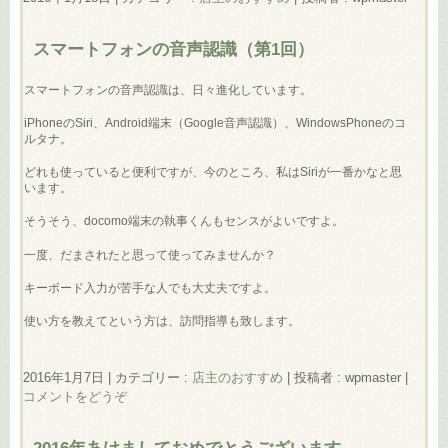
スマートフォンの音声認識（第1回）
スマートフォンの音声認識は、日々進化しています。
iPhoneのSiri、Android端末（Google音声認識）、WindowsPhoneのコ
ルタナ。
どれも使っていると便利ですが、今のところ、私はSiriが一番かなと思
います。
そうそう、docomo端末の執事くんもセンスがよいですよ。
一度、だまされたと思って使ってみませんか？
キーボード入力が苦手な人でも大丈夫ですよ。
使い方を教えてという方は、訪問指導も致します。
2016年1月7日
|
カテゴリー :
店主のおすすめ
|
投稿者 : wpmaster
|
コメントをどうぞ
2016年あけましておめでとうございます