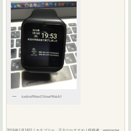
AndroidWareのSmartWatch3
2016年1月18日
|
カテゴリー :
店主のおすすめ
|
投稿者 : wpmaster