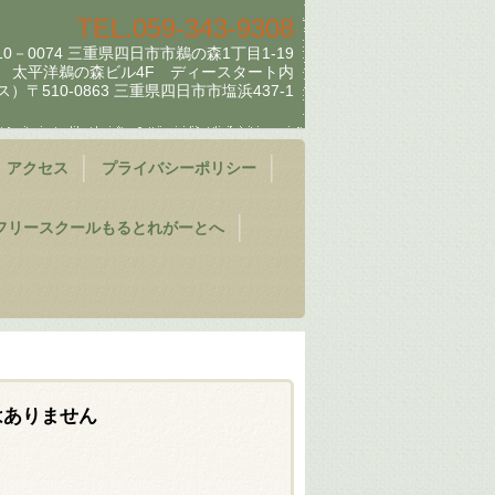
TEL.
059-343-9308
－0074 三重県四日市市鵜の森1丁目1-19
太平洋鵜の森ビル4F ディースタート内
）〒510-0863 三重県四日市市塩浜437-1
アクセス
プライバシーポリシー
フリースクールもるとれがーとへ
はありません