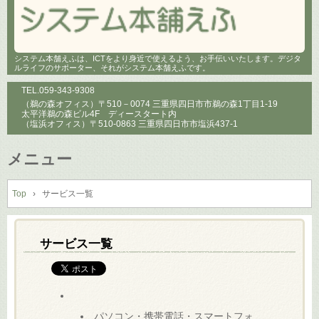
システム本舗えふは、ICTをより身近で使えるよう、お手伝いいたします。デジタ
ルライフのサポーター、それがシステム本舗えふです。
TEL.
059-343-9308
（鵜の森オフィス）〒510－0074 三重県四日市市鵜の森1丁目1-19
太平洋鵜の森ビル4F ディースタート内
（塩浜オフィス）〒510-0863 三重県四日市市塩浜437-1
メニュー
コ
ン
Top
›
サービス一覧
テ
ン
ツ
サービス一覧
へ
ス
キ
ッ
プ
パソコン・携帯電話・スマートフォ