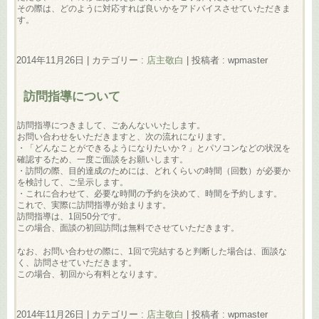
その際は、どのように対応すれば良いかをアドバイスさせていただきま
す。
2014年11月26日
|
カテゴリー :
店主敬白
|
投稿者 : wpmaster
訪問指導について
訪問指導につきまして、ごあんないいたします。
お問い合わせをいただきますと、次の流れになります。
・「どんなことができるようになりたいか？」とパソコンなどの状況を
確認するため、一度ご面談をお願いします。
・訪問の際、目的達成のためには、どれくらいの時間（回数）が必要か
を検討して、ご呈示します。
・これに合わせて、必要な時間の予約を決めて、時間を予約します。
これで、実際に訪問指導が始まります。
訪問指導は、1回50分です。
この場合、面談の初回訪問は無料でさせていただきます。
なお、お問い合わせの際に、1回で完結すると判断した場合は、面談な
く、訪問させていただきます。
この場合、初回から有料となります。
2014年11月26日
|
カテゴリー :
店主敬白
|
投稿者 : wpmaster