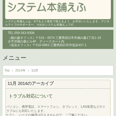
システム本舗えふは、ICTをより身近で使えるよう、お手伝いいたします。デジタ
ルライフのサポーター、それがシステム本舗えふです。
TEL.
059-343-9308
（鵜の森オフィス）〒510－0074 三重県四日市市鵜の森1丁目1-19
太平洋鵜の森ビル4F ディースタート内
（塩浜オフィス）〒510-0863 三重県四日市市塩浜437-1
メニュー
コ
ン
Top
›
2014年
›
11月
テ
ン
11月 2014
のアーカイブ
ツ
へ
トラブル対応について
ス
キ
パソコン、携帯電話、スマートフォン、タブレット、LAN装置などのト
ッ
ラブルにも対応いたします。
プ
ただし、ハードの修理は行えませんので、ご了解ください。