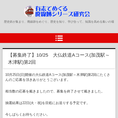
有志でめぐる廃線跡シリーズ研
歴史鉄が集まり、廃線跡をめぐり、歴史を知り、学び合って、知識を高める集いの場
究会の公式ページです。
【募集終了】10/25 大仏鉄道Aコース(加茂駅～
木津駅)第2回
10月25日(日)開催の大仏鉄道Aコース(加茂駅～木津駅)第2回にたくさ
んのご応募を頂きありがとうございます。
相当数の応募を戴きましたので、募集を終了させて戴きました。
抽選結果は22日(火・祝)を目処にお送りする予定です。
今しばらくお待ちください。